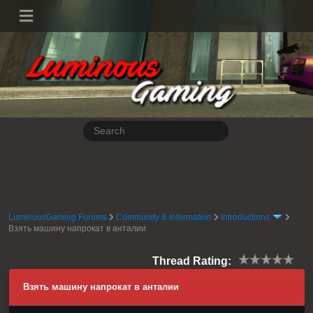
LuminousGaming Forums
Community & Information
Introductions
Взять машину напрокат в анталии
Thread Rating:
Взять машину напрокат в анталии