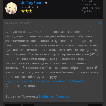
Posts: 249
JefferyFeare
Threads: 249
JefferyFeareDJ
Joined: Jul 2025
Reputation:
0
01-13-2026, 09:08 PM
#1
Аренда авто в Анталии — это ваш ключ к абсолютной
свободе на солнечном турецком побережье. Забудьте о
зависимости от расписания экскурсионных автобусов и
такси. С машиной вы сами становитесь режиссером своего
путешествия: сможете объехать все античные города Ликии
за один день. Современный портал прилета Анталии (AYT)
— это главная точка старта, где расположены офисы
множества международных и локальных прокатных
компаний. Вы сможете забрать заранее забронированный
автомобиль сразу после получения багажа и отправиться в
отель по кратчайшему маршруту.
https://rentalcardaily.com/arenda-avto-v...2026-godu/
Автопрокат анталия
Бетвиннер Промокоды
БетВиннер Промокод