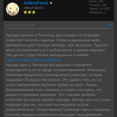
Posts: 249
JefferyFeare
Threads: 249
JefferyFeareDJ
Joined: Jul 2025
Reputation:
0
04-01-2026, 11:15 PM
#1
Аренда машины в Таиланде для поездок по островам
позволяет посетить скрытые пляжи и удаленные кафе.
Автомобиль дает больше свободы, чем экскурсии. Туристы
могут останавливаться в любом месте и менять маршрут.
Это делает отдых более насыщенным и гибким.
https://rentalcardaily.com/thailand
Аренда авто в Таиланде без депозита становится
популярной услугой среди путешественников. Некоторые
компании предлагают расширенную страховку, которая
покрывает большинство рисков. Это удобно тем, кто не
хочет замораживать крупную сумму на карте. Перед
бронированием стоит сравнить условия и уточнить, что
входит в страховое покрытие. Это поможет выбрать
наиболее выгодный вариант аренды. Аренда авто на Самуи
подходит для тех, кто хочет исследовать остров
самостоятельно. Общественный транспорт здесь ограничен,
поэтому машина значительно упрощает передвижение.