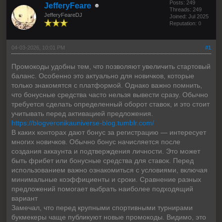
Posts: 249
JefferyFeare
Threads: 249
JefferyFeareDJ
Joined: Jul 2025
Reputation:
0
04-03-2026, 10:01 PM
#1
Промокоды удобны тем, что позволяют увеличить стартовый
баланс. Особенно это актуально для новичков, которые
только знакомятся с платформой. Однако важно помнить,
что бонусные средства часто нельзя вывести сразу. Обычно
требуется сделать определенный оборот ставок, и это стоит
учитывать перед активацией предложения.
https://blogveronikauniverse-blog.tumblr.com/
В каких конторах дают бонус за регистрацию — интересует
многих новичков. Обычно бонус начисляется после
создания аккаунта и подтверждения личности. Это может
быть фрибет или бонусные средства для ставок. Перед
использованием важно ознакомиться с условиями, включая
минимальные коэффициенты и сроки. Сравнение разных
предложений помогает выбрать наиболее подходящий
вариант
Замечал, что перед крупными спортивными турнирами
букмекеры чаще публикуют новые промокоды. Видимо, это