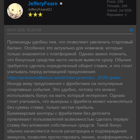
Posts: 249
JefferyFeare
Threads: 249
JefferyFeareDJ
Joined: Jul 2025
Reputation:
0
04-07-2026, 05:28 PM
#1
Промокоды удобны тем, что позволяют увеличить стартовый
баланс. Особенно это актуально для новичков, которые
только знакомятся с платформой. Однако важно помнить,
что бонусные средства часто нельзя вывести сразу. Обычно
требуется сделать определенный оборот ставок, и это стоит
учитывать перед активацией предложения.
https://promocodbonus.world/1win-promoko...2026-goda/
Иногда вижу предложения с фрибетами на популярные
спортивные события. Это удобно, потому что можно
использовать бонус на матч, который интересен. Однако
стоит учитывать, что выигрыш с фрибета может начисляться
без суммы ставки, только чистая прибыль.
Букмекерские конторы с фрибетами без депозита
привлекают пользователей возможностью сделать первую
ставку без вложения собственных средств. Такой бонус
обычно начисляется после регистрации и подтверждения
аккаунта, позволяя протестировать линию, коэффициенты и